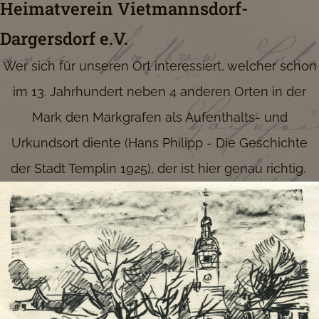
Heimatverein Vietmannsdorf-
Dargersdorf e.V.
Wer sich für unseren Ort interessiert, welcher schon
im 13. Jahrhundert neben 4 anderen Orten in der
Mark den Markgrafen als Aufenthalts- und
Urkundsort diente (Hans Philipp - Die Geschichte
der Stadt Templin 1925), der ist hier genau richtig.