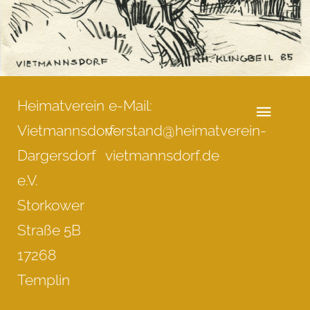
Heimatverein
e-Mail:
Vietmannsdorf-
vorstand@heimatverein-
Dargersdorf
vietmannsdorf.de
e.V.
Storkower
Straße 5B
17268
Templin