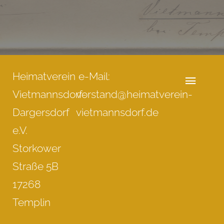
Heimatverein
e-Mail:
Vietmannsdorf-
vorstand@heimatverein-
Dargersdorf
vietmannsdorf.de
e.V.
Storkower
Straße 5B
17268
Templin